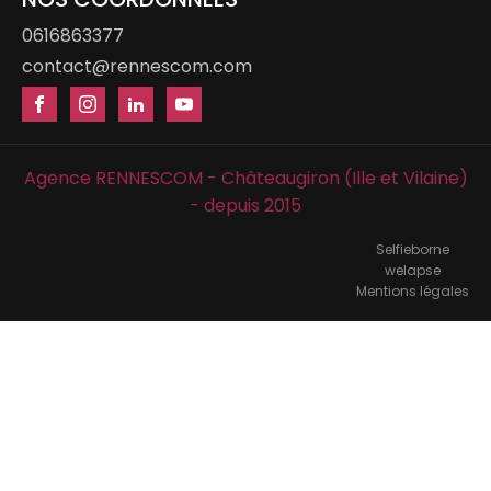
0616863377
contact@rennescom.com
Agence RENNESCOM - Châteaugiron (Ille et Vilaine)
- depuis 2015
Selfieborne
welapse
Mentions légales